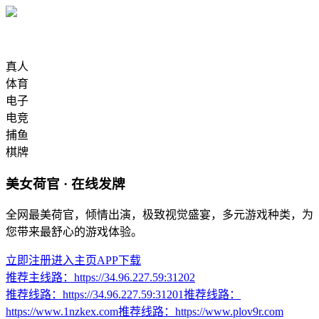
真人
体育
电子
电竞
捕鱼
棋牌
美女荷官 · 在线发牌
全网最美荷官，倾情出演，极致视觉盛宴，多元游戏种类，为
您带来最舒心的游戏体验。
立即注册
进入主页
APP下载
推荐主线路：
https://34.96.227.59:31202
推荐线路：
https://34.96.227.59:31201
推荐线路：
https://www.1nzkex.com
推荐线路：
https://www.plov9r.com