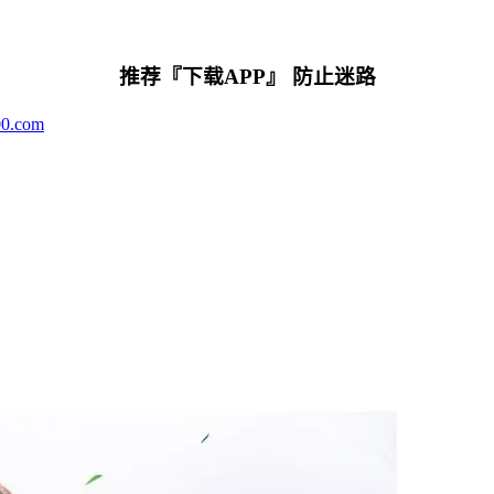
推荐『下载APP』 防止迷路
00.com