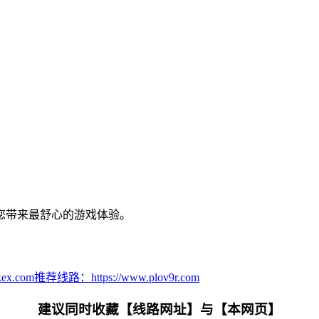
您带来最舒心的游戏体验。
kex.com
推荐线路：
https://www.plov9r.com
建议同时收藏【线路网址】与【本网页】